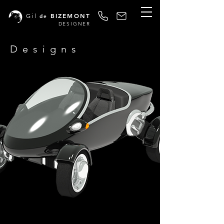
BIZEMONT
Gil
de
DESIGNER
Designs