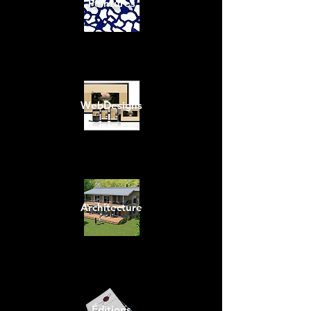
Peintures
WebDesigns
Architecture
Éditions