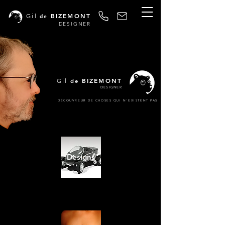
BIZEMONT
Gil
de
DESIGNER
BIZEMONT
Gil
de
DESIGNER
DÉCOUVREUR DE CHOSES QUI N'EXISTENT PAS
Designs