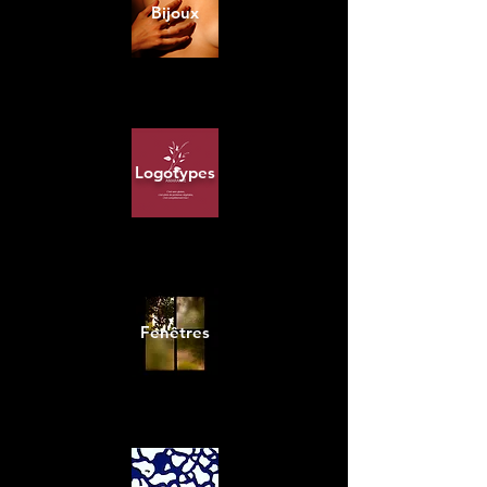
Bijoux
Logotypes
Fenêtres